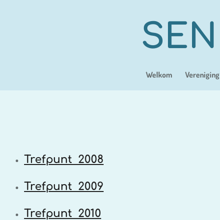
Ga
direct
SEN
naar
de
hoofdinhoud
Welkom
Vereniging
Trefpunt 2008
Trefpunt 2009
Trefpunt 2010