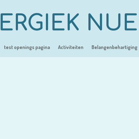
ERGIEK NU
test openings pagina
Activiteiten
Belangenbehartiging