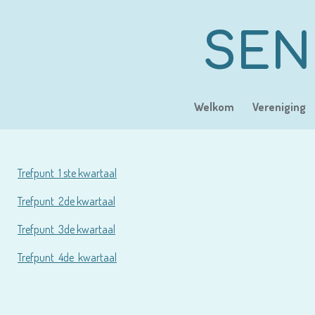
Ga
direct
SEN
naar
de
hoofdinhoud
Welkom
Vereniging
Trefpunt 1 ste kwartaal
Trefpunt 2de kwartaal
Trefpunt 3de kwartaal
Trefpunt 4de kwartaal