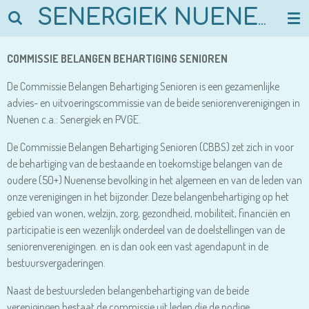
Ga
SENERGIEK NUENEN
direct
naar
COMMISSIE BELANGEN BEHARTIGING SENIOREN
de
hoofdinhoud
De Commissie Belangen Behartiging Senioren is een gezamenlijke
advies- en uitvoeringscommissie van de beide seniorenverenigingen in
Nuenen c.a.: Senergiek en PVGE.
De Commissie Belangen Behartiging Senioren (CBBS) zet zich in voor
de behartiging van de bestaande en toekomstige belangen van de
oudere (50+) Nuenense bevolking in het algemeen en van de leden van
onze verenigingen in het bijzonder. Deze belangenbehartiging op het
gebied van wonen, welzijn, zorg, gezondheid, mobiliteit, financiën en
participatie is een wezenlijk onderdeel van de doelstellingen van de
seniorenverenigingen. en is dan ook een vast agendapunt in de
bestuursvergaderingen.
Naast de bestuursleden belangenbehartiging van de beide
verenigingen bestaat de commissie uit leden die de nodige