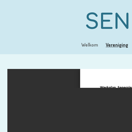
Ga
direct
SEN
naar
de
hoofdinhoud
Welkom
Vereniging