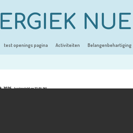
ERGIEK NU
test openings pagina
Activiteiten
Belangenbehartiging