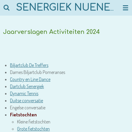
Ga
SENERGIEK NUENEN
direct
naar
de
Jaarverslagen Activiteiten 2024
hoofdinhoud
Biljartclub De Treffers
Dames Biljartclub Pomeranses
Country en Line Dance
Dartclub Senergiek
Dynamic Tennis
Duitse conversatie
Engelse conversatie
Fietstochten
Kleine fietstochten
Grote fietstochten