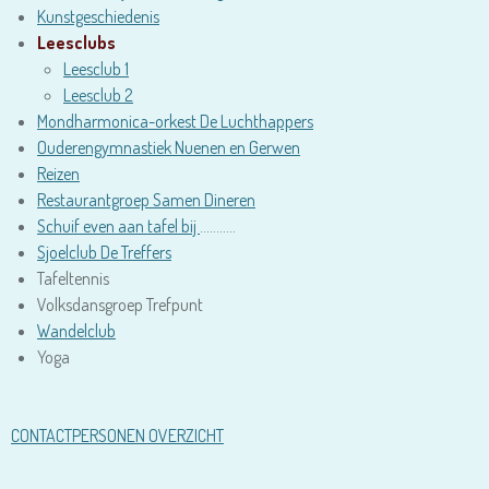
Kunstgeschiedenis
Leesclubs
Leesclub 1
Leesclub 2
Mondharmonica-orkest De Luchthappers
Ouderengymnastiek Nuenen en Gerwen
Reizen
Restaurantgroep Samen Dineren
Schuif even aan tafel bij
………..
Sjoelclub De Treffers
Tafeltennis
Volksdansgroep Trefpunt
Wandelclub
Yoga
CONTACTPERSONEN OVERZICHT