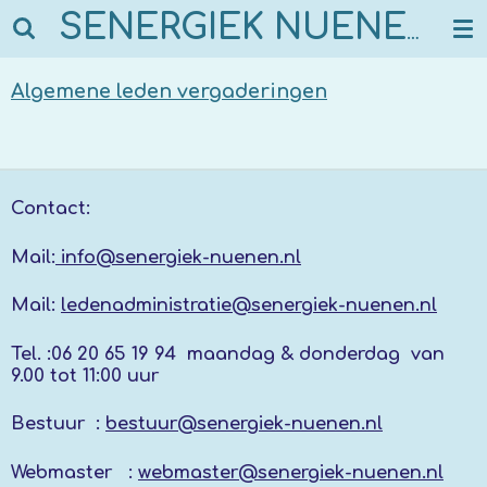
Ga
SENERGIEK NUENEN
direct
naar
Algemene leden vergaderingen
de
hoofdinhoud
Contact:
Mail:
info@senergiek-nuenen.nl
Mail:
ledenadministratie@senergiek-nuenen.nl
Tel. :
06 20 65 19 94 maandag & donderdag
van
9.00 tot 11:00 uur
Bestuur :
bestuur@senergiek-nuenen.nl
Webmaster :
webmaster@senergiek-nuenen.nl