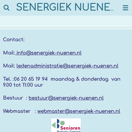
Ga
SENERGIEK NUENEN
direct
naar
de
hoofdinhoud
Contact:
Mail:
info@senergiek-nuenen.nl
Mail:
ledenadministratie@senergiek-nuenen.nl
Tel. :
06 20 65 19 94 maandag & donderdag
van
9.00 tot 11:00 uur
Bestuur :
bestuur@senergiek-nuenen.nl
Webmaster :
webmaster@senergiek-nuenen.nl