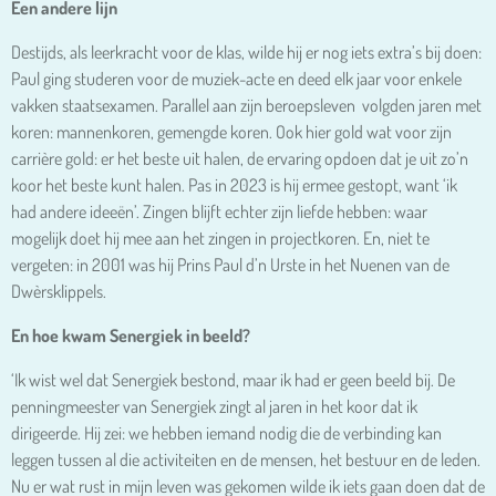
Een andere lijn
Destijds, als leerkracht voor de klas, wilde hij er nog iets extra’s bij doen:
Paul ging studeren voor de muziek-acte en deed elk jaar voor enkele
vakken staatsexamen. Parallel aan zijn beroepsleven volgden jaren met
koren: mannenkoren, gemengde koren. Ook hier gold wat voor zijn
carrière gold: er het beste uit halen, de ervaring opdoen dat je uit zo’n
koor het beste kunt halen. Pas in 2023 is hij ermee gestopt, want ‘ik
had andere ideeën’. Zingen blijft echter zijn liefde hebben: waar
mogelijk doet hij mee aan het zingen in projectkoren. En, niet te
vergeten: in 2001 was hij Prins Paul d’n Urste in het Nuenen van de
Dwèrsklippels.
En hoe kwam Senergiek in beeld?
‘Ik wist wel dat Senergiek bestond, maar ik had er geen beeld bij. De
penningmeester van Senergiek zingt al jaren in het koor dat ik
dirigeerde. Hij zei: we hebben iemand nodig die de verbinding kan
leggen tussen al die activiteiten en de mensen, het bestuur en de leden.
Nu er wat rust in mijn leven was gekomen wilde ik iets gaan doen dat de