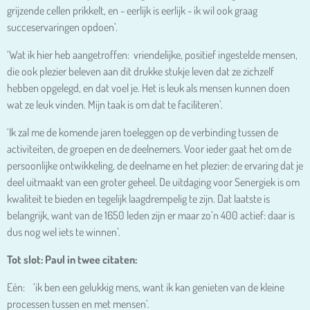
grijzende cellen prikkelt, en - eerlijk is eerlijk - ik wil ook graag
succeservaringen opdoen’.
‘Wat ik hier heb aangetroffen: vriendelijke, positief ingestelde mensen,
die ook plezier beleven aan dit drukke stukje leven dat ze zichzelf
hebben opgelegd, en dat voel je. Het is leuk als mensen kunnen doen
wat ze leuk vinden. Mijn taak is om dat te faciliteren’.
‘Ik zal me de komende jaren toeleggen op de verbinding tussen de
activiteiten, de groepen en de deelnemers. Voor ieder gaat het om de
persoonlijke ontwikkeling, de deelname en het plezier: de ervaring dat je
deel uitmaakt van een groter geheel. De uitdaging voor Senergiek is om
kwaliteit te bieden en tegelijk laagdrempelig te zijn. Dat laatste is
belangrijk, want van de 1650 leden zijn er maar zo’n 400 actief: daar is
dus nog wel iets te winnen’.
Tot slot: Paul in twee citaten:
Eén: ‘ik ben een gelukkig mens, want ik kan genieten van de kleine
processen tussen en met mensen’.