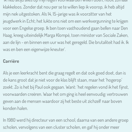
klakkeloos. Zonder dat nou per se te willen liep ik voorop, ik heb altijd
mijn nek uitgestoken. Als 14, 15-jarige was ik voorzitter van het
jeugdwerk in Echt; het lukte ons niet om een werkvergunning te krijgen
voor een Engelse groep. Ik ben toen vasthoudend gaan bellen naar Den
Haag, kreeg uiteindelijk Marga Klompé, toen minister van Sociale Zaken,
aan de lijn - en binnen een uur was het geregeld. Die brutaliteit had ik. Ik
was en ben een eigenwijze kneuter’.
Carrière
Als je een leerkracht bent die graag regelt en dat ook goed doet, dan is
de kans groot dat je niet voor de klas blijft staan, maar het ‘hogerop’
zoekt. Zo is het bij Paul ook gegaan. Want: ‘het regelen vond ik het fijnst,
voorwaarden creëren. Waar het om ging is heel eenvoudig: vertrouwen
geven aan de mensen waardoor zij het beste uit zichzelf naar boven
konden halen.
In 1980 werd hij directeur van een school, daarna van een andere groep
scholen, vervolgens van een cluster scholen, en gaf hij onder meer