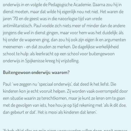
onderwijs in en volgde de Pedagogische Academie. Daarna zou hij in
dienst moeten, maar dat wilde hij eigenlijk nou net niet. Het waren de
jaren ’70 en de geest was in die naoorlogse tijd van vrede
antimilitaristisch. Paul voelde zich niets meer of minder dan de andere
jongens die wel in dienst gingen, maar voor hem was het duidelijk: áls
hij onder de wapenen ging, dan zou hij ook zijn eigen ik en argumenten
meenemen - en dat zouden ze merken. De dagelijkse werkelijkheid
schoot te hulp: als leerkracht op een school voor buitengewoon
onderwijs in Spijkenisse kreeg hij vrijstelling.
Buitengewoon onderwijs: waarom?
Paul: ‘we zeggen nu ‘speciaal onderwijs’, dat deed ik het liefst. Die
kinderen kon je echt vooruit helpen. Zij worden vaak overrompeld door
een situatie waarin ze terechtkomen, maar je kunt ze leren om te gaan
met de gevolgen van iets, hoe hou je op tijd rekening met ‘als ik dit doe,
dan gebeurt er dat’. Het is mooi als kinderen dat leren’.
‘Ik heb altijd alles op mijn eigen voorwaarden willen doen, nooit zomaar