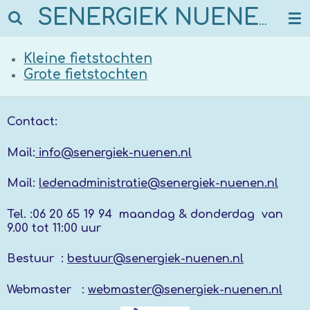
Ga
SENERGIEK NUENEN
direct
naar
Kleine fietstochten
de
Grote fietstochten
hoofdinhoud
Contact:
Mail:
info@senergiek-nuenen.nl
Mail:
ledenadministratie@senergiek-nuenen.nl
Tel. :
06 20 65 19 94 maandag & donderdag
van
9.00 tot 11:00 uur
Bestuur :
bestuur@senergiek-nuenen.nl
Webmaster :
webmaster@senergiek-nuenen.nl