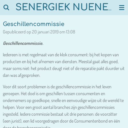
Ga
SENERGIEK NUENEN
direct
naar
Geschillencommissie
de
Gepubliceerd op 20 januari 2019 om 13:08
hoofdinhoud
Geschillencommissie.
Iedereen is met regelmaat van de klok consument: bij het kopen van
producten en bij het afnemen van diensten. Meestal gaat alles goed,
maar soms niet: het product deugt niet of de reparatie pakt duurder uit
dan was afgesproken.
Voor dit soort problemen is de geschillencommissie in het leven
geroepen. Het doel is om geschillen tussen consumenten en
ondernemers op goedkope, snelle en eenvoudige wijze uit de wereld te
helpen. Voor een groot aantal branches zijn geschillencommissies
ingesteld. Iedere commissie bestaat uit drie personen: de voorzitter
(een jurist), een lid voorgedragen door de Consumentenbond en één
door de brancheorganisatie.