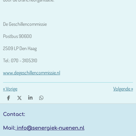
De Geschillencommissie
Postbus 90600
2509 LP Den Haag
Tel.: 070 - 3105310
www.degeschillencommissie.nl
«
Vorige
Volgende
»
D
D
S
D
E
E
H
E
L
E
A
L
Contact:
E
L
R
E
N
E
N
Mail:
info@senergiek-nuenen.nl