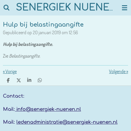
Ga
SENERGIEK NUENEN
direct
naar
Hulp bij belastingaangifte
de
Gepubliceerd op 20 januari 2019 om 12:56
hoofdinhoud
Hulp bij belastingaangifte.
Zie
Belastingaangifte.
«
Vorige
Volgende
»
D
D
S
D
E
E
H
E
L
E
A
L
Contact:
E
L
R
E
N
E
N
Mail:
info@senergiek-nuenen.nl
Mail:
ledenadministratie@senergiek-nuenen.nl