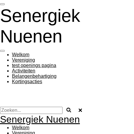
Ga
Senergiek
direct
naar
de
hoofdinhoud
Nuenen
Welkom
Vereniging
test openings pagina
Activiteiten
Belangenbehartiging
Kortingsacties
Senergiek Nuenen
Welkom
Vereniging