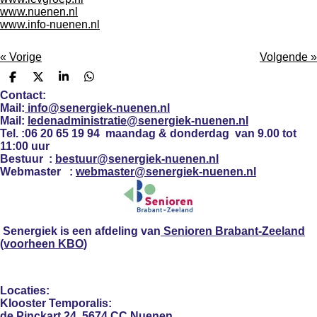
www.nuenen.nl
www.info-nuenen.nl
«
Vorige
Volgende
»
D
D
S
D
e
e
h
e
Contact:
l
e
a
l
Mail:
info@senergiek-nuenen.nl
e
l
r
e
Mail:
ledenadministratie@senergiek-nuenen.nl
n
e
n
Tel. :
06 20 65 19 94 maandag & donderdag
van 9.00 tot
11:00 uur
Bestuur :
bestuur@senergiek-nuenen.nl
Webmaster :
webmaster@senergiek-nuenen.nl
Senergiek
is een afdeling van
Senioren Brabant-Zeeland
(voorheen KBO
)
Locaties:
Klooster Temporalis:
de Pinckart 24, 5674 CC Nuenen