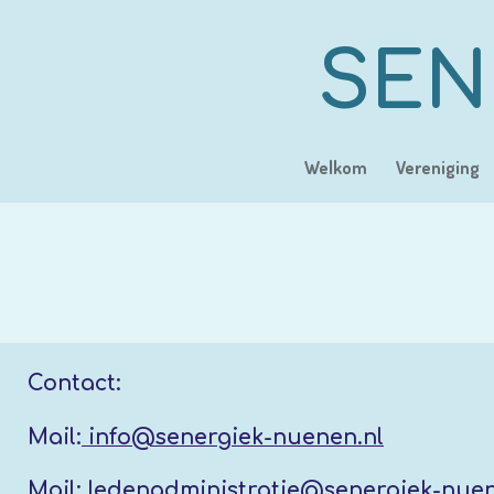
Ga
direct
SEN
naar
de
hoofdinhoud
Welkom
Vereniging
Contact:
Mail:
info@senergiek-nuenen.nl
Mail:
ledenadministratie@senergiek-nuen