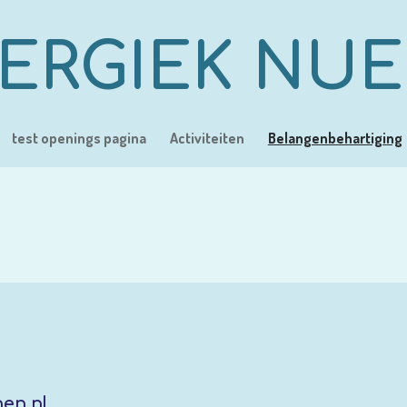
ERGIEK NU
test openings pagina
Activiteiten
Belangenbehartiging
en.nl