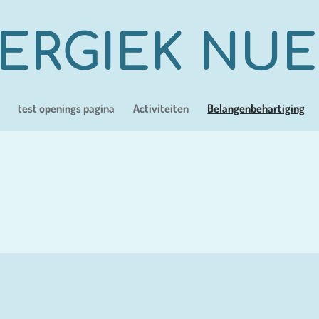
ERGIEK NU
test openings pagina
Activiteiten
Belangenbehartiging