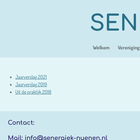
Ga
direct
SEN
naar
de
hoofdinhoud
Welkom
Vereniging
Jaarverslag 2021
Jaarverslag 2019
Uit de praktijk 2018
Contact:
Mail:
info@senergiek-nuenen.nl