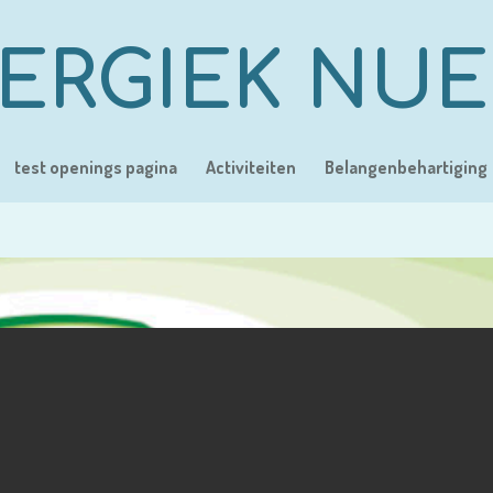
ERGIEK NU
test openings pagina
Activiteiten
Belangenbehartiging