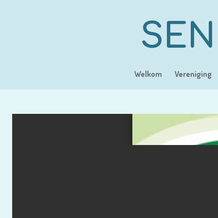
Ga
direct
SEN
naar
de
hoofdinhoud
Welkom
Vereniging