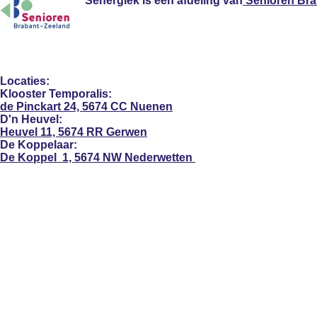
Senergiek
is een afdeling van
Senioren Br
Locaties:
Klooster Temporalis:
de Pinckart 24, 5674 CC Nuenen
D'n Heuvel:
Heuvel 11, 5674 RR
Gerwen
De Koppelaar:
De Koppel 1, 5674 NW
Nederwetten