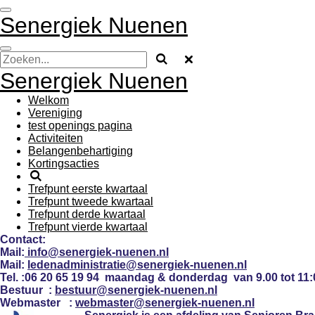
Ga
Senergiek Nuenen
direct
naar
de
hoofdinhoud
Senergiek Nuenen
Welkom
Vereniging
test openings pagina
Activiteiten
Belangenbehartiging
Kortingsacties
Trefpunt eerste kwartaal
Trefpunt tweede kwartaal
Trefpunt derde kwartaal
Trefpunt vierde kwartaal
Contact:
Mail:
info@senergiek-nuenen.nl
Mail:
ledenadministratie@senergiek-nuenen.nl
Tel. :
06 20 65 19 94 maandag & donderdag
van 9.00 tot 11:
Bestuur :
bestuur@senergiek-nuenen.nl
Webmaster :
webmaster@senergiek-nuenen.nl