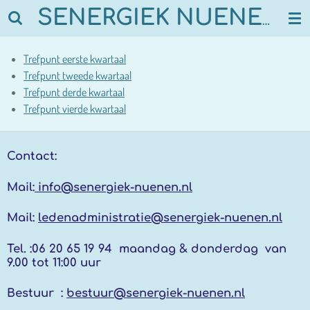
Ga
SENERGIEK NUENEN
direct
naar
Trefpunt eerste kwartaal
de
Trefpunt tweede kwartaal
hoofdinhoud
Trefpunt derde kwartaal
Trefpunt vierde kwartaal
Contact:
Mail:
info@senergiek-nuenen.nl
Mail:
ledenadministratie@senergiek-nuenen.nl
Tel. :
06 20 65 19 94 maandag & donderdag
van
9.00 tot 11:00 uur
Bestuur :
bestuur@senergiek-nuenen.nl