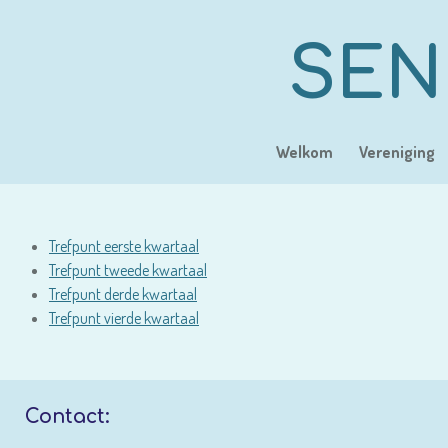
Ga
direct
SEN
naar
de
hoofdinhoud
Welkom
Vereniging
Trefpunt eerste kwartaal
Trefpunt tweede kwartaal
Trefpunt derde kwartaal
Trefpunt vierde kwartaal
Contact: