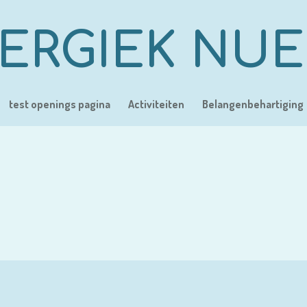
ERGIEK NU
test openings pagina
Activiteiten
Belangenbehartiging