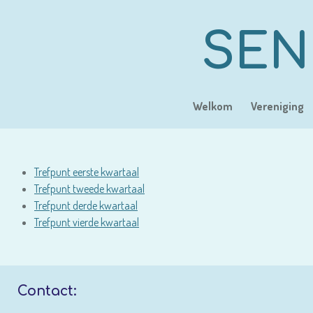
Ga
direct
SEN
naar
de
hoofdinhoud
Welkom
Vereniging
Trefpunt eerste kwartaal
Trefpunt tweede kwartaal
Trefpunt derde kwartaal
Trefpunt vierde kwartaal
Contact: