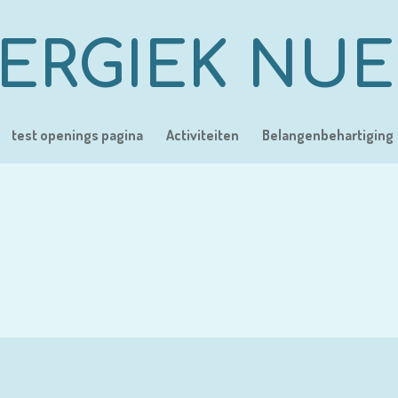
ERGIEK NU
test openings pagina
Activiteiten
Belangenbehartiging