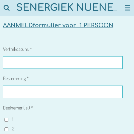
Ga
SENERGIEK NUENEN
direct
naar
AANMELDformulier voor 1 PERSOON
de
hoofdinhoud
Vertrekdatum: *
Bestemming *
Deelnemer ( s ) *
1
2