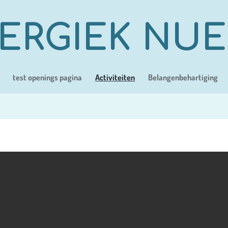
ERGIEK NU
test openings pagina
Activiteiten
Belangenbehartiging