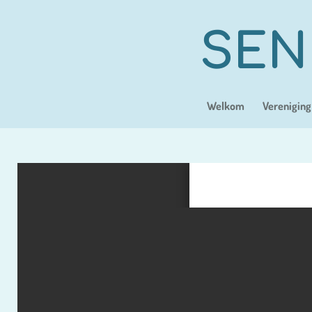
Ga
direct
SEN
naar
de
hoofdinhoud
Welkom
Vereniging