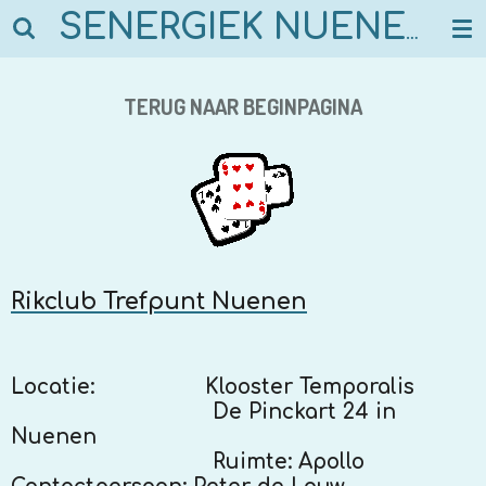
Ga
SENERGIEK NUENEN
direct
naar
de
TERUG NAAR BEGINPAGINA
hoofdinhoud
Rikclub Trefpunt Nuenen
Locatie:
Klooster Temporalis
De Pinckart 24 in
Nuenen
Ruimte: Apollo