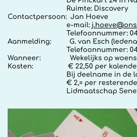
De Pinckart 24 in Nue
Ruimte: Discovery
Contactpersoon:
Jan Hoeve
e-mail:
j.hoeve@ons
Telefoonnummer: 040-28
Aanmelding:
G. van Esch (ledena
Telefoonnummer: 040-28
Wanneer:
Wekelijks op woensd
Kosten:
€ 22,50 per kalende
Bij deelname in de loop van h
€ 2,= per resterende vol
Lidmaatschap Senergiek i