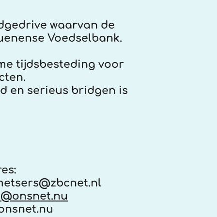
idgedrive waarvan de
uenense Voedselbank.
me tijdsbesteding voor
cten.
d en serieus bridgen is
es:
metsers@zbcnet.nl
n@onsnet.nu
onsnet.nu