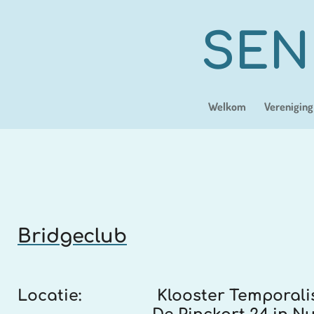
Ga
direct
SEN
naar
de
hoofdinhoud
Welkom
Vereniging
Bridgeclub
Locatie:
Klooster Temporali