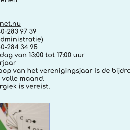
nen
net.nu
3 97 39
dministratie)
4 34 95
ag van 13:00 tot 17:00 uur
rjaar
et verenigingsjaar is de bijdr
le maand.
s vereist.