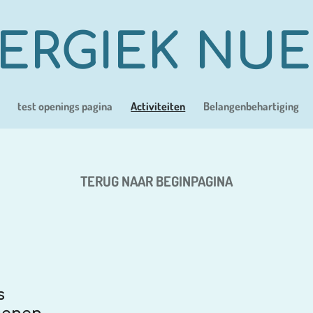
ERGIEK NU
test openings pagina
Activiteiten
Belangenbehartiging
TERUG NAAR BEGINPAGINA
s