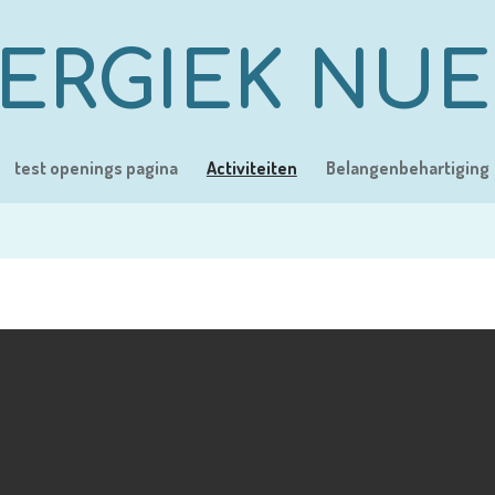
ERGIEK NU
test openings pagina
Activiteiten
Belangenbehartiging