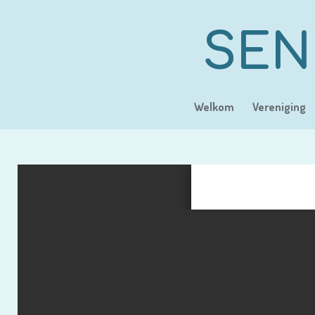
Ga
direct
SEN
naar
de
hoofdinhoud
Welkom
Vereniging