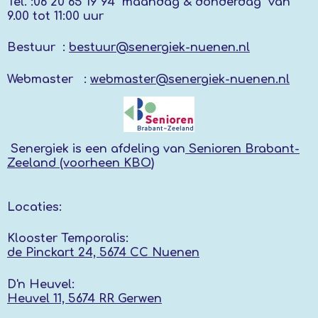
Tel. :
06 20 65 19 94 maandag & donderdag
van
9.00 tot 11:00 uur
Bestuur :
bestuur@senergiek-nuenen.nl
Webmaster :
webmaster@senergiek-nuenen.nl
Senergiek
is een afdeling van
Senioren Brabant-
Zeeland (voorheen KBO
)
Locaties:
Klooster Temporalis:
de Pinckart 24, 5674 CC Nuenen
D'n Heuvel:
Heuvel 11, 5674 RR
Gerwen