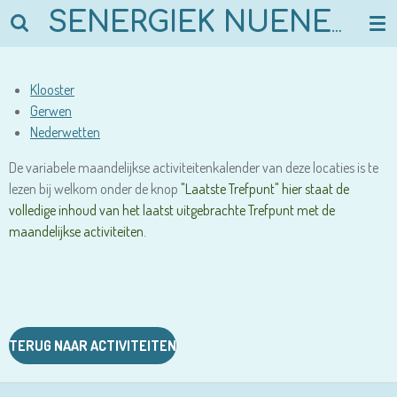
Ga
SENERGIEK NUENEN
direct
naar
de
Klooster
hoofdinhoud
Gerwen
Nederwetten
De variabele maandelijkse activiteitenkalender van deze locaties is te
lezen bij welkom onder de knop
"Laatste Trefpunt" hier staat de
volledige inhoud van het laatst uitgebrachte Trefpunt met de
maandelijkse activiteiten.
TERUG NAAR ACTIVITEITEN