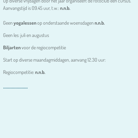
Op diverse vrijdagen door het jaar organiseert de fotoclub een cursus.
Aanvangstijd is 09.45 uur, t.w.:
n.n.b.
Geen
yogalessen
op onderstaande woensdagen
n.n.b.
Geen les: juli en augustus
Biljarten
voor de regiocompetitie
Start op diverse maandagmiddagen, aanvang 12.30 uur:
Regiocompetitie:
n.n.b.
....................