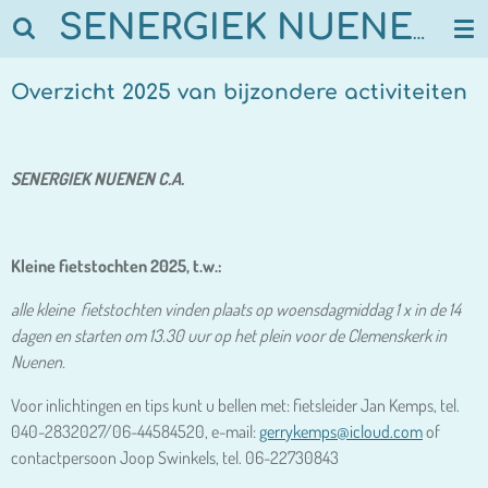
Ga
SENERGIEK NUENEN
direct
naar
Overzicht 2025 van bijzondere activiteiten
de
hoofdinhoud
SENERGIEK NUENEN C.A.
Kleine fietstochten 2025, t.w.:
alle kleine fietstochten vinden plaats op woensdagmiddag 1 x in de 14
dagen en starten om 13.30 uur op het plein voor de Clemenskerk in
Nuenen.
Voor inlichtingen en tips kunt u bellen met: fietsleider Jan Kemps, tel.
040-2832027/06-44584520, e-mail:
gerrykemps@icloud.com
of
contactpersoon Joop Swinkels, tel. 06-22730843