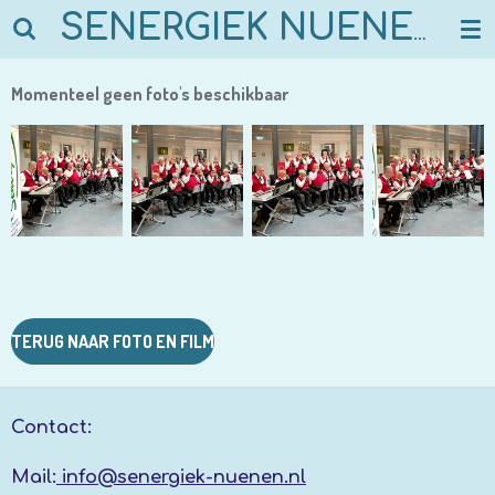
Ga
SENERGIEK NUENEN
direct
naar
Momenteel geen foto's beschikbaar
de
hoofdinhoud
TERUG NAAR FOTO EN FILM
Contact:
Mail:
info@senergiek-nuenen.nl