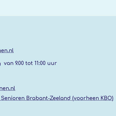
i
c
o
r
n
e
s
e
n
en.nl
g
van 9.00 tot 11:00 uur
nen.nl
Senioren Brabant-Zeeland (voorheen KBO
)