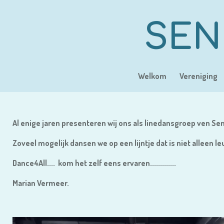
Ga
direct
SEN
naar
de
hoofdinhoud
Welkom
Vereniging
Al enige jaren presenteren wij ons als linedansgroep ven 
Zoveel mogelijk dansen we op een lijntje dat is niet alleen le
Dance4All.... kom het zelf eens ervaren.............
Marian Vermeer.