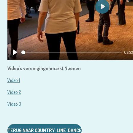
P
l
a
y
03:33
P
l
Video's verenigingenmarkt Nuenen
a
Video 1
y
Video 2
Video 3
TERUG NAAR COUNTRY-LINE-DANCE