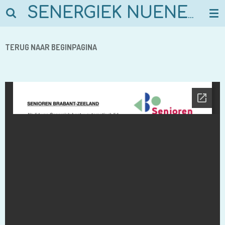
Ga
SENERGIEK NUENEN
direct
naar
TERUG NAAR BEGINPAGINA
de
hoofdinhoud