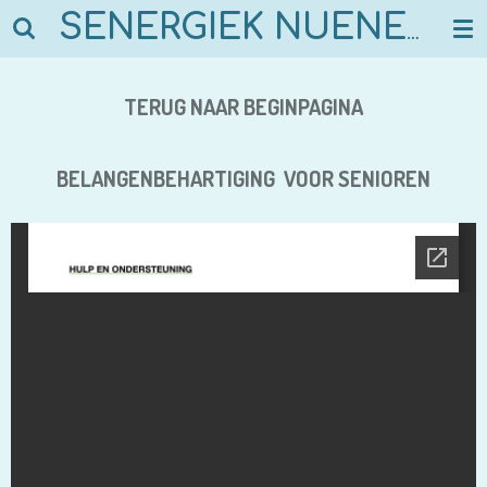
Ga
SENERGIEK NUENEN
direct
naar
de
TERUG NAAR BEGINPAGINA
hoofdinhoud
BELANGENBEHARTIGING VOOR SENIOREN