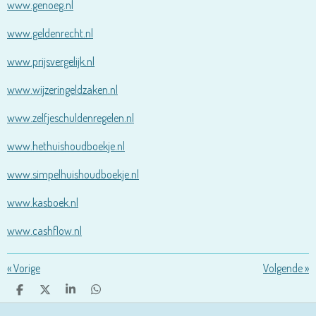
www.genoeg.nl
www.geldenrecht.nl
www.prijsvergelijk.nl
www.wijzeringeldzaken.nl
www.zelfjeschuldenregelen.nl
www.hethuishoudboekje.nl
www.simpelhuishoudboekje.nl
www.kasboek.nl
www.cashflow.nl
«
Vorige
Volgende
»
D
D
S
D
E
E
H
E
L
E
A
L