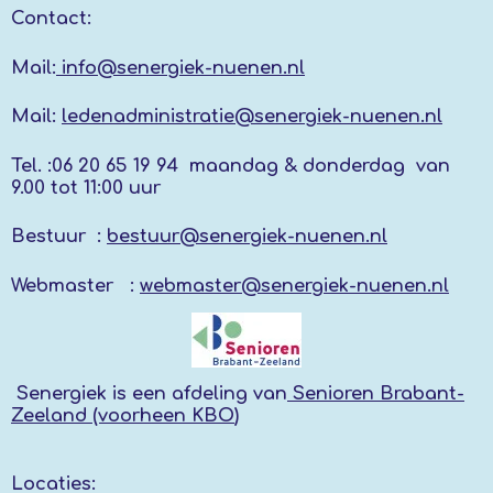
Contact:
E
L
R
E
N
E
N
Mail:
info@senergiek-nuenen.nl
Mail:
ledenadministratie@senergiek-nuenen.nl
Tel. :
06 20 65 19 94 maandag & donderdag
van
9.00 tot 11:00 uur
Bestuur :
bestuur@senergiek-nuenen.nl
Webmaster :
webmaster@senergiek-nuenen.nl
Senergiek
is een afdeling van
Senioren Brabant-
Zeeland (voorheen KBO
)
Locaties: