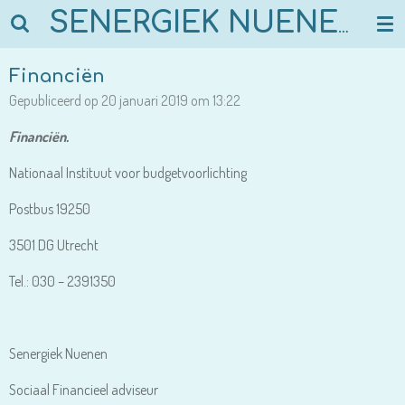
Ga
SENERGIEK NUENEN
direct
naar
Financiën
de
Gepubliceerd op 20 januari 2019 om 13:22
hoofdinhoud
Financiën.
Nationaal Instituut voor budgetvoorlichting
Postbus 19250
3501 DG Utrecht
Tel.: 030 – 2391350
Senergiek Nuenen
Sociaal Financieel adviseur