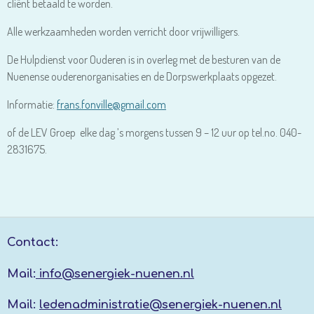
cliënt betaald te worden.
Alle werkzaamheden worden verricht door vrijwilligers.
De Hulpdienst voor Ouderen is in overleg met de besturen van de
Nuenense ouderenorganisaties en de Dorpswerkplaats opgezet.
Informatie:
frans.fonville@gmail.com
of de LEV Groep
elke dag ’s morgens tussen 9 – 12 uur op tel.no. 040-
2831675.
Contact:
Mail:
info@senergiek-nuenen.nl
Mail:
ledenadministratie@senergiek-nuenen.nl