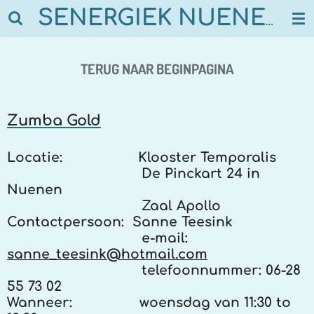
Ga
SENERGIEK NUENEN
direct
naar
de
TERUG NAAR BEGINPAGINA
hoofdinhoud
Zumba Gold
Locatie:
Klooster Temporalis
De Pinckart 24 in
Nuenen
Zaal Apollo
Contactpersoon:
Sanne Teesink
e-mail:
sanne_teesink@hotmail.com
telefoonnummer:
06-28
55 73 02
Wanneer:
woensdag van 11:30 to