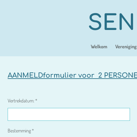
Ga
direct
SEN
naar
de
hoofdinhoud
Welkom
Vereniging
AANMELDformulier voor 2 PERSONEN
Vertrekdatum: *
Bestemming *