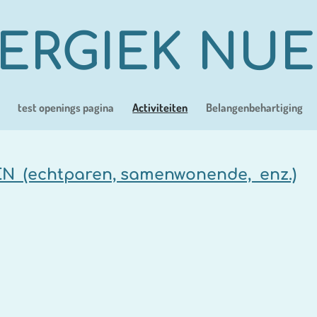
ERGIEK NU
test openings pagina
Activiteiten
Belangenbehartiging
 (echtparen, samenwonende, enz.)