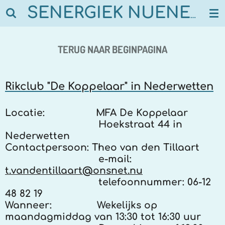
Ga
SENERGIEK NUENEN
direct
naar
de
TERUG NAAR BEGINPAGINA
hoofdinhoud
Rikclub "De Koppelaar" in Nederwetten
Locatie:
MFA De Koppelaar
Hoekstraat 44 in
Nederwetten
Contactpersoon:
Theo van den Tillaart
e-mail:
t.vandentillaart@onsnet.nu
telefoonnummer: 06-12
48 82 19
Wanneer:
Wekelijks op
maandagmiddag van 13:30 tot 16:30 uur