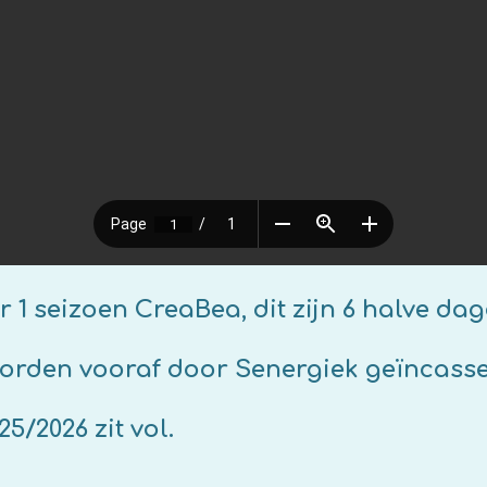
aBea, dit zijn 6 halve dagdele
f door Senergiek geïncassee
 zit vol.