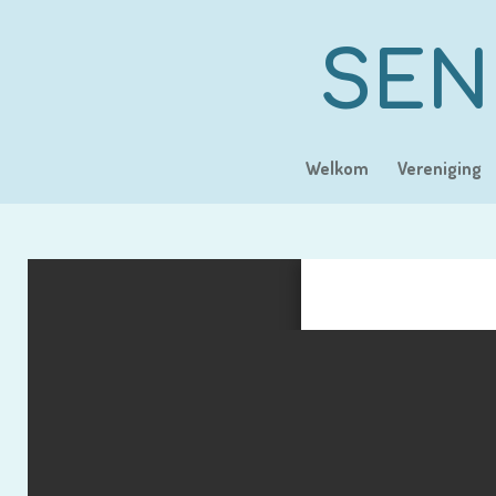
Ga
direct
SEN
naar
de
hoofdinhoud
Welkom
Vereniging