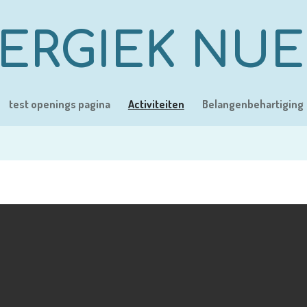
ERGIEK NU
test openings pagina
Activiteiten
Belangenbehartiging